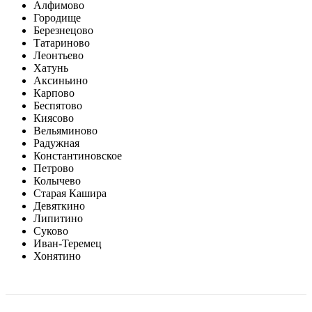
Алфимово
Городище
Березнецово
Татариново
Леонтьево
Хатунь
Аксиньино
Карпово
Беспятово
Киясово
Вельяминово
Радужная
Константиновское
Петрово
Колычево
Старая Кашира
Девяткино
Липитино
Суково
Иван-Теремец
Хонятино