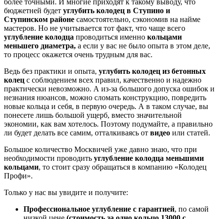
более точными. И многие приходят к такому выводу, что
бюджетней будет
углубить колодец в Ступино и
Ступинском районе
самостоятельно, сэкономив на найме
мастеров. Но не учитывается тот факт, что чаще всего
углубление колодца
проводиться именно
кольцами
меньшего диаметра,
а если у вас не было опыта в этом деле,
то процесс окажется очень трудным для вас.
Ведь без практики и опыта,
углубить колодец из бетонных
колец
с соблюдением всех правил, качественно и надежно
практически невозможно. А из-за большого допуска ошибок и
незнания нюансов, можно сломать конструкцию, повредить
новые кольца и себя, в первую очередь. А в таком случае, вы
понесете лишь большой ущерб, вместо значительной
экономии, как вам хотелось. Поэтому подумайте, а правильно
ли будет делать все самим, отталкиваясь от
видео
или статей.
Большое количество Москвичей уже давно знаю, что при
необходимости проводить
углубление колодца меньшими
кольцами
, то стоит сразу обращаться в компанию «Колодец
Профи».
Только у нас вы увидите и получите:
Профессиональное углубление с гарантией
, по самой
низкой цене
(стоимость за одно кольцо 13000 с