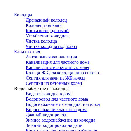
Перейти
к
Колодцы
основному
Дренажный колодец
содержанию
Колодец под ключ
Копка колодца зимой
Углубление колодцев
Чистка колодца
Чистка колодца под ключ
Канализация
Автономная канализация
Канализация для частного дома
Канализация из бетонных колец
Кольца ЖБ для колодца или септика
Септик для дачи из ЖБ колец
Септики из бетонных колец
Водоснабжение из колодца
Вода из колодца в дом
Водопровод для частного дома
Водоснабжение из колодца под ключ
Водоснабжение частного дома
Дачный водопровод
Зимнее водоснабжение из колодца
Зимний водопровод на даче
Копка траншеи под водоснабжение